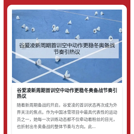
谷爱凌新周期首训空中动作更稳冬奥备战节奏引
热议
随着新周期备战的开启，谷爱凌的首训状态再次成为外
界关注的焦点。作为中国冰雪项目中最具代表性的运动
员之一，她每一次训练动态都不仅牵动着粉丝的目光，
也折射出冬奥备战的整体节奏与方向。此...