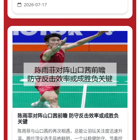
2026-07-17
陈雨菲对阵山口茜前瞻 防守反击效率或成胜负
关键
陈雨菲与山口茜的再次相遇，总能让羽坛关注度迅速升
温。两位顶尖选手风格鲜明，一个以稳健防守、节奏控